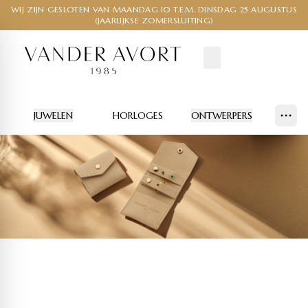
WIJ ZIJN GESLOTEN VAN MAANDAG 10 T.E.M. DINSDAG 25 AUGUSTUS
(JAARLIJKSE ZOMERSLUITING)
JUWELEN
HORLOGES
ONTWERPERS
Show