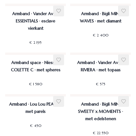
Armband · Vander Avort
Armband · Bigli MINI
ESSENTIALS · esclave
WAVES · met diamant
vierkant
€ 2 400
€ 2 195
Armband space · Niessing
Armband · Vander Avort
COLETTE C · met spheres
RIVIERA · met topaas
€ 1 580
€ 575
Armband · Lou Lou PEARLS ·
Armband · Bigli MINI
met parels
SWEETY x MOMENTS ·
met edelstenen
€ 450
€ 22 550