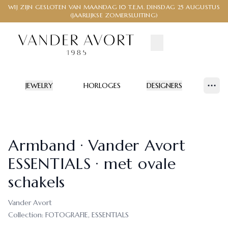
WIJ ZIJN GESLOTEN VAN MAANDAG 10 T.E.M. DINSDAG 25 AUGUSTUS
(JAARLIJKSE ZOMERSLUITING)
JEWELRY
HORLOGES
DESIGNERS
Show
Armband · Vander Avort
ESSENTIALS · met ovale
schakels
Vander Avort
Collection:
FOTOGRAFIE, ESSENTIALS