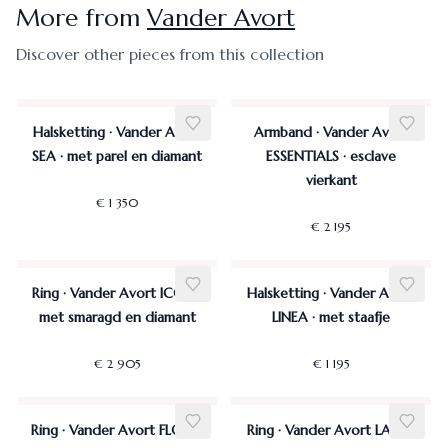
More from
Vander Avort
Discover other pieces from this collection
Halsketting · Vander Avort
Armband · Vander Avort
SEA · met parel en diamant
ESSENTIALS · esclave
vierkant
€ 1 350
€ 2 195
Ring · Vander Avort ICON ·
Halsketting · Vander Avort
met smaragd en diamant
LINEA · met staafje
€ 2 905
€ 1 195
Ring · Vander Avort FLOW ·
Ring · Vander Avort LACE ·