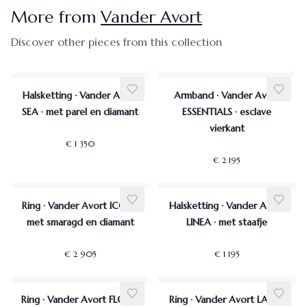
More from
Vander Avort
Discover other pieces from this collection
Halsketting · Vander Avort
Armband · Vander Avort
SEA · met parel en diamant
ESSENTIALS · esclave
vierkant
€ 1 350
€ 2 195
Ring · Vander Avort ICON ·
Halsketting · Vander Avort
met smaragd en diamant
LINEA · met staafje
€ 2 905
€ 1 195
Ring · Vander Avort FLOW ·
Ring · Vander Avort LACE ·