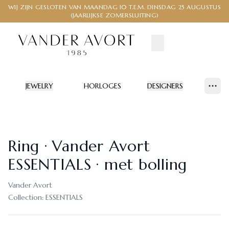
WIJ ZIJN GESLOTEN VAN MAANDAG 10 T.E.M. DINSDAG 25 AUGUSTUS
(JAARLIJKSE ZOMERSLUITING)
JEWELRY
HORLOGES
DESIGNERS
Show
Ring · Vander Avort
ESSENTIALS · met bolling
Vander Avort
Collection:
ESSENTIALS